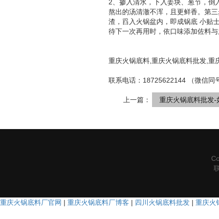
2、掺入清水，下入姜块、葱节，倒
熬出的汤清澈不浑，且更鲜香。第三
渣，舀入火锅盆内，即成锅底 小贴
待下一次再用时，依口味添加佐料与
重庆火锅底料,重庆火锅底料批发,重
联系电话：18725622144 （微信同
上一篇：
重庆火锅底料批发
C
重庆火锅底料厂官网
|
重庆火锅底料厂博客
|
四川火锅底料批发
|
重庆火