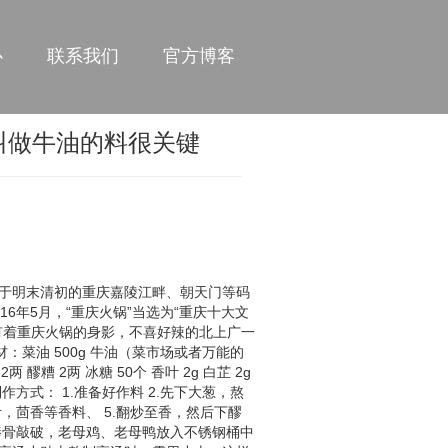
心
联系我们
官方博客
叫做牛油的料很关键
于明末清初的重庆嘉陵江畔、朝天门等码
年5月，“重庆火锅”当选为“重庆十大文
有着重庆火锅的身影，不喜好辣的北上广一
菜油 500g 牛油（菜市场或者万能的
两 醪糟 2两 冰糖 50个 香叶 2g 白芷 2g
豆瓣酱制作方式： 1.准备好作料 2.先下大葱，熬
，茴香等香料、 5.翻炒至香，然后下醪
牛棒骨敲破，老母鸡、老母鸭放入不锈钢桶中