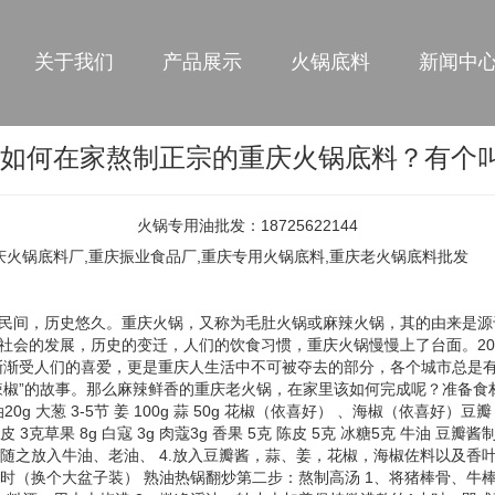
关于我们
产品展示
火锅底料
新闻中
-如何在家熬制正宗的重庆火锅底料？有个
火锅专用油批发：18725622144
庆火锅底料厂,重庆振业食品厂,重庆专用火锅底料,重庆老火锅底料批发
民间，历史悠久。重庆火锅，又称为毛肚火锅或麻辣火锅，其的由来是源
会的发展，历史的变迁，人们的饮食习惯，重庆火锅慢慢上了台面。2016
渐渐受人们的喜爱，更是重庆人生活中不可被夺去的部分，各个城市总是
椒”的故事。那么麻辣鲜香的重庆老火锅，在家里该如何完成呢？准备食材：
20g 大葱 3-5节 姜 100g 蒜 50g 花椒（依喜好） 、海椒（依喜好）豆瓣 2
g 桂皮 3克草果 8g 白寇 3g 肉蔻3g 香果 5克 陈皮 5克 冰糖5克 牛油 
，随之放入牛油、老油、 4.放入豆瓣酱，蒜、姜，花椒，海椒佐料以及香叶
小时（换个大盆子装） 熟油热锅翻炒第二步：熬制高汤 1、将猪棒骨、