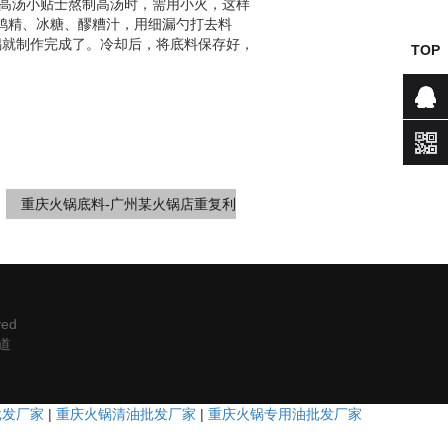
成高汤小贴士熬制高汤时，需用小火，这样
、鸡精、冰糖、醪糟汁，用细漏勺打去料
锅就制作完成了。冷却后，将底料保存好，
TOP
咨询
：
重庆火锅底料-广州某火锅店重复利
ed
道
批发厂家
|
重庆火锅清油批发厂家
|
重庆火锅专用油批发厂家