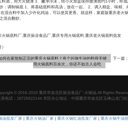
入料酒，用大火烧沸 3、撇净浮沫，转小火加盖保持微沸熬约1小时，即
步：调制锅底 1、将基础底料和高汤，放在一起。 2、调入精盐、味精
士在混合料中加入少许化鸡油，可以使其更香。就这样，家庭版重庆老火
之混合翻炒。
庆火锅底料厂,重庆振业食品厂,重庆专用火锅底料,重庆老火锅底料批发
号）
-如何在家熬制正宗的重庆火锅底料？有个叫做牛油的料很关键
下一篇
用火锅底料百余次，你还不如古人会吃
opyright © 2016-2018 重庆市渝北区振业食品厂-火锅油,All Rights Reserv
联系电话：18725622144 市区办公地址：中国重庆市渝北区玉峰山龙门街
锅油批发厂家
|
重庆火锅油厂家
|
重庆火锅红油批发厂家
|
重庆火锅牛油