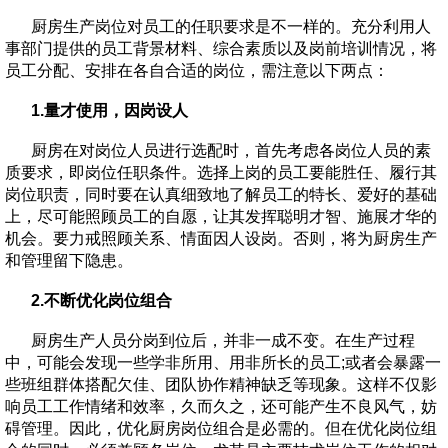
厨房生产岗位对员工的任职要求是不一样的。充分利用人
事部门提供的员工背景材料、综合素质以及岗前培训情况，将
员工分配、安排在各自合适的岗位，需注意以下两点：
1.量才使用，因岗设人
厨房在对岗位人员进行选配时，首先考虑各岗位人员的素
质要求，即岗位任职条件。选择上岗的员工要能胜任、履行其
岗位职责，同时要在认真细致地了解员工的特长、爱好的基础
上，尽可能照顾员工的自愿，让其发挥聪明才智、施展才华的
机会。要力戒照顾关系、情面因人设岗。否则，将为厨房生产
和管理留下隐患。
2.不断优化岗位组合
厨房生产人员分岗到位后，并非一成不变。在生产过程
中，可能会发现一些学非所用、用非所长的员工;或者会暴露一
些班组群体搭配欠佳、团队协作精神缺乏等现象。这样不仅影
响员工工作情绪和效率，久而久之，还可能产生不良风气，妨
碍管理。因此，优化厨房岗位组合是必需的。但在优化岗位组