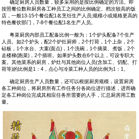
确定厨房人员数量，较多采用的是按比例确定的方法。即
按照餐位数和厨房各工种员工之间的比例确定。档次较高的饭
店，一般13-15个餐位配1名烹饪生产人员;规模小或规格更高的
特色餐饮部门，7-8个餐位配1名生产人员。
粤菜厨房内部员工配备比例一般为：1个炉头配备7个生产
人员。如2个炉头，配2个炉灶厨师，2个打荷，1个上杂，2个
砧板，1个水台、大案(面点)，1个洗碗，1个摘菜、煮饭，2个
走楼梯(跑菜)，2个插班。如果炉头数在6个以上，可设专职大
案。其他菜系的厨房，炉灶与其他岗位人员(含加工、切配、打
荷等)的比例是1：4，点心与冷菜工种人员的比例为1：1。
确定厨房生产人员数量，还可以根据厨房规模，设置厨房
各工种岗位，将厨房所有工作任务分各岗位进行描述，进而确
定各工种岗位完成其相应任务所需要的人手，汇总厨房用工数
量。